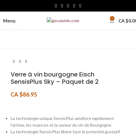
0
Menu
CA $
0.0
Click to enlarge
Verre à vin bourgogne Eisch
SensisPlus Sky – Paquet de 2
CA $
86.95
La technologie unique SensisPlus améliore rapidement
l’arôme, les nuances et la saveur du vin de Bourgogne
La technologie SensisPlus libère tout le potentiel gustatif