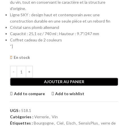
du vin, tout en conservant le caractère et la structure
d’origine.
Ligne SKY : design haut et contemporain avec une
construction durable en une seule pièce et un rebord fin
Cristal sans plomb allemand
Capacité : 25,1 oz / 740 ml ; Hauteur : 9.7″/247 mm
Coffret cadeau de 2 couleurs
“]
En stock
AJOUTER AU PANIER
Add to compare
Add to wishlist
UGS :
518.1
Catégories :
Verrerie
,
Vin
Étiquettes :
Bourgogne
,
Ciel
,
Eisch
,
SensisPlus
,
verre de