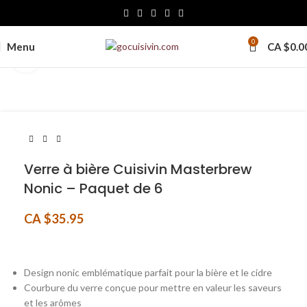
0
Menu
CA $
0.0
Click to enlarge
Verre à bière Cuisivin Masterbrew
Nonic – Paquet de 6
CA $
35.95
Design nonic emblématique parfait pour la bière et le cidre
Courbure du verre conçue pour mettre en valeur les saveurs
et les arômes