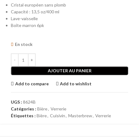
Cristal européen sans plomb
Capacité : 13,5 oz/400 ml
Lave-vaisselle
Boîte marron 6pk
En stock
AJOUTER AU PANIER
Add to compare
Add to wishlist
UGS :
8624B
Catégories :
Bière
,
Verrerie
Étiquettes :
Bière
,
Cuisivin
,
Masterbrew
,
Verrerie