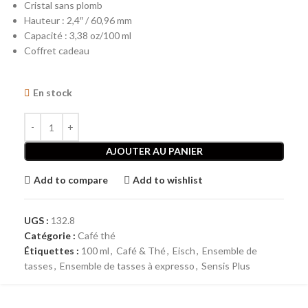
Cristal sans plomb
Hauteur : 2,4″ / 60,96 mm
Capacité : 3,38 oz/100 ml
Coffret cadeau
En stock
AJOUTER AU PANIER
Add to compare
Add to wishlist
UGS :
132.8
Catégorie :
Café thé
Étiquettes :
100 ml
,
Café & Thé
,
Eisch
,
Ensemble de
tasses
,
Ensemble de tasses à expresso
,
Sensis Plus