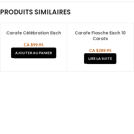
PRODUITS SIMILAIRES
Carafe Célébration Eisch
Carafe Flasche Eisch 10
SOLD OUT
Carats
CA $
99.95
CA $
289.95
AJOUTER AU PANIER
LIRE LA SUITE