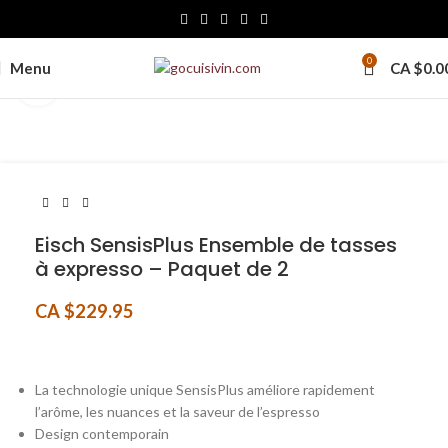
0
Menu
CA $
0.0
Click to enlarge
Eisch SensisPlus Ensemble de tasses
à expresso – Paquet de 2
CA $
229.95
La technologie unique SensisPlus améliore rapidement
l’arôme, les nuances et la saveur de l’espresso
Design contemporain