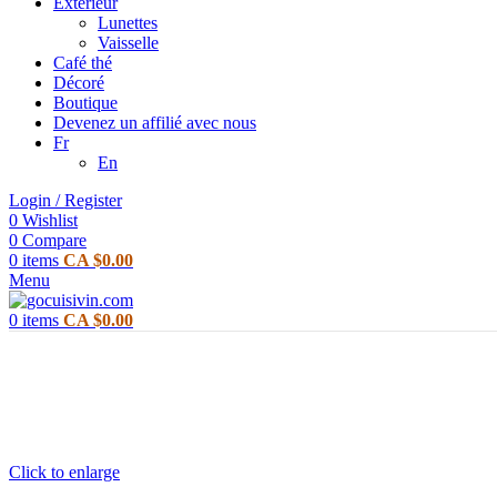
Extérieur
Lunettes
Vaisselle
Café thé
Décoré
Boutique
Devenez un affilié avec nous
Fr
En
Login / Register
0
Wishlist
0
Compare
0
items
CA $
0.00
Menu
0
items
CA $
0.00
Click to enlarge