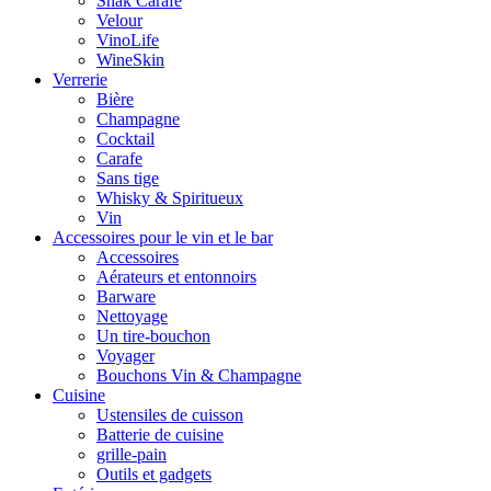
Snak Carafe
Velour
VinoLife
WineSkin
Verrerie
Bière
Champagne
Cocktail
Carafe
Sans tige
Whisky & Spiritueux
Vin
Accessoires pour le vin et le bar
Accessoires
Aérateurs et entonnoirs
Barware
Nettoyage
Un tire-bouchon
Voyager
Bouchons Vin & Champagne
Cuisine
Ustensiles de cuisson
Batterie de cuisine
grille-pain
Outils et gadgets