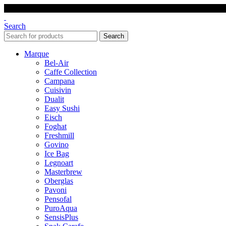
Search
Search
Marque
Bel-Air
Caffe Collection
Campana
Cuisivin
Dualit
Easy Sushi
Eisch
Foghat
Freshmill
Govino
Ice Bag
Legnoart
Masterbrew
Oberglas
Pavoni
Pensofal
PuroAqua
SensisPlus