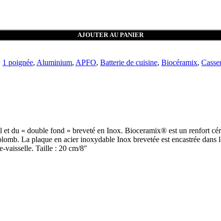
AJOUTER AU PANIER
:
1 poignée
,
Aluminium
,
APFO
,
Batterie de cuisine
,
Biocéramix
,
Casse
 et du « double fond » breveté en Inox. Bioceramix® est un renfort cér
omb. La plaque en acier inoxydable Inox brevetée est encastrée dans le 
-vaisselle. Taille : 20 cm/8″