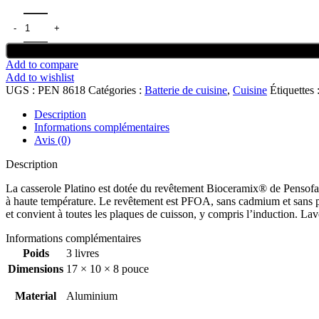
quantité de Casserole Pensofal Platino Bioceramix 1 anse 20cm / 8"
Add to compare
Add to wishlist
UGS :
PEN 8618
Catégories :
Batterie de cuisine
,
Cuisine
Étiquettes 
Description
Informations complémentaires
Avis (0)
Description
La casserole Platino est dotée du revêtement Bioceramix® de Pensofal
à haute température. Le revêtement est PFOA, sans cadmium et sans pl
et convient à toutes les plaques de cuisson, y compris l’induction. Lave
Informations complémentaires
Poids
3 livres
Dimensions
17 × 10 × 8 pouce
Material
Aluminium